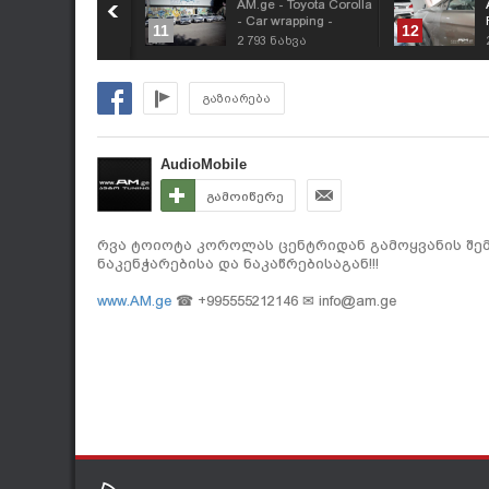
M.ge - Range Rover
AM.ge - Toyota Corolla
voque გადაეკრა
- Car wrapping -
11
12
ორთოხლისფერი
ფირის გადაკვრა
036
ნახვა
2 793
ნახვა
ირი
გაზიარება
AudioMobile
გამოიწერე
რვა ტოიოტა კოროლას ცენტრიდან გამოყვანის შე
ნაკენჭარებისა და ნაკაწრებისაგან!!!
www.AM.ge
☎ +995555212146 ✉
info@am.ge