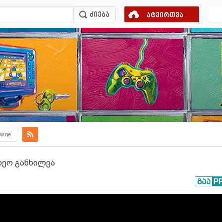
ატვირთვა
ew.ge
იდეო განხილვა