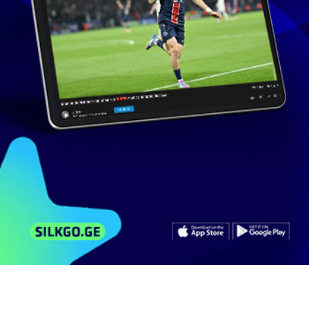
0 ხელმომწერი
მსგავსი ვიდეოები
არხის ვიდეოები
კომენტარები
Asus ZenFone 4 (A450CG): обзор смартфона
544
ნახვა
თებერვალი 18, 2015
lashaablotia
6:05
[CES15] Первый обзор Asus Zenfone 2 и Zenfone
Zoom
168
ნახვა
იანვარი 29, 2015
lashaablotia
4:44
Asus Zenfone 6 Gaming Review with Heavy Games
აბე ფრანგიშვილისგან
211
ნახვა
აგვისტო 16, 2015
nagijari2
12:35
OnePlus One полный обзор смартфона на Color
OS тестирование, мнение, вывод review
399
ნახვა
მარტი 30, 2015
lashaablotia
45:37