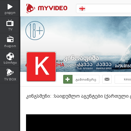
ვიდეო
TV
რადიო
კინოაფიშა
სპორტი
ფილმები
TV BOX
გამოიწერე
kino
კინგსმენი: :საიდუმლო აგენტები (ქართული