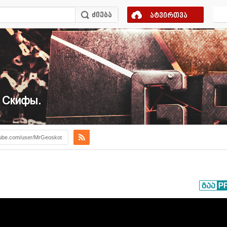
ატვირთვა
н Скифы.
ube.com/user/MrGeoskot