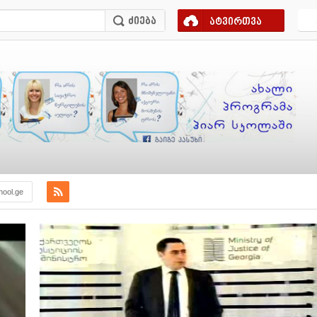
ატვირთვა
hool.ge