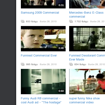
0:31
Samsung 2009 Commercial
Mercedes-Benz E-Class
commercial
833 ნახვა
მაისი 28, 2010
1 702 ნახვა
მაისი 28, 20
0:40
Funniest Commercial Ever
Funniest Deodorant Comm
Ever Made
995 ნახვა
მაისი 28, 2010
654 ნახვა
მაისი 28, 2010
0:60
Funny Audi R8 commercial -
super funny Nike shoe
cool Audi ad - "The hostage"
commercial video