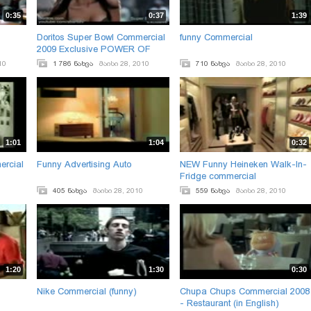
0:35
0:37
1:39
Doritos Super Bowl Commercial
funny Commercial
2009 Exclusive POWER OF
THE CRUNCH
10
1 786 ნახვა
მაისი 28, 2010
710 ნახვა
მაისი 28, 2010
1:01
1:04
0:32
ercial
Funny Advertising Auto
NEW Funny Heineken Walk-In-
Fridge commercial
405 ნახვა
მაისი 28, 2010
559 ნახვა
მაისი 28, 2010
1:20
1:30
0:30
Nike Commercial (funny)
Chupa Chups Commercial 2008
- Restaurant (in English)