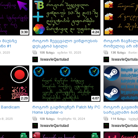
3:30
4:24
 მაუსზე
როგორ შევცვალო ვინდოუსის
როგორ წავშალ
ნი #1
დესკტოპ სტილი
რომელიც არ ი
4, 2025
106 ნახვა
ივნისი 10, 2025
136 ნახვა
მაისი 
IswavleQartulad
IswavleQartul
2:29
4:07
Bandicam
როგორ გადმოვწერ Patch My PC
როგორ გავთიშო
Home Updater-ი
სარეკლამო ბა
 8, 2025
108 ნახვა
ნოემბერი 19, 2024
114 ნახვა
სექტე
IswavleQartulad
IswavleQartul