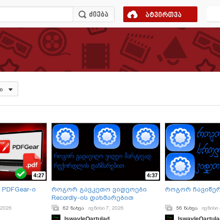
ატვირთვა
ი
4:27
4:37
PDFGear-ი
როგორ გავკეთო ვიდეოები
როგორ ჩავიწერო
Recordly-ის დახმარებით
 2026
62 ნახვა
ივნისი 7, 2026
56 ნახვა
ივნისი 
IswavleQartulad
IswavleQartul