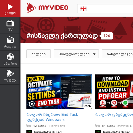
ვიდეო
TV
#ისწავლე ქართულად
124
რადიო
ახლები
პოპულარულები
ხანგრძლივებ
სპორტი
TV BOX
2:26
როგორ ჩავრთო End Task
როგორ დავაყენო 
ფუნქცია Windows-ი
12 ნახვა
1 დღის წინ
54 ნახვა
ივლისი 1,
IswavleQartulad
IswavleQartulad