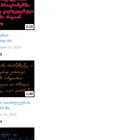
2:10
არო
ame-ის
ბერი 21, 2023
ad
1:40
ო სიახლეების
10-ში
რი 14, 2023
ad