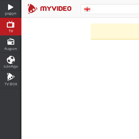
ვიდეო
TV
რადიო
სპორტი
TV BOX