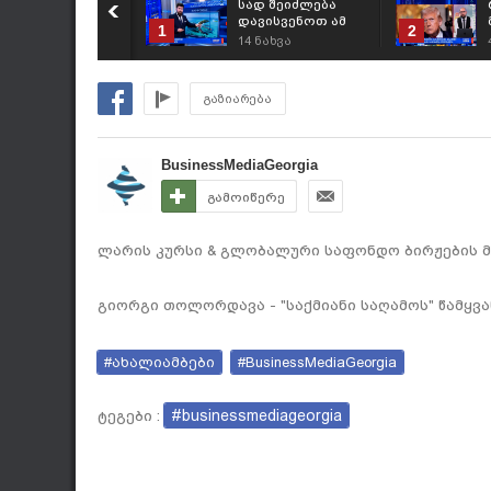
სად შეიძლება
დავისვენოთ ამ
1
2
ზაფხულს? -
14
ნახვა
რეიტინგი
გაზიარება
BusinessMediaGeorgia
გამოიწერე
ლარის კურსი & გლობალური საფონდო ბირჟების მიმ
გიორგი თოლორდავა - "საქმიანი საღამოს" წამყვა
#ახალიამბები
#BusinessMediaGeorgia
#businessmediageorgia
ტეგები :