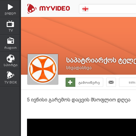
ვიდეო
TV
რადიო
საპატრიარქოს ტელე
სპორტი
სხვადასხვა
TV BOX
გამოიწერე
sstv
5 ივნისი გარემოს დაცვის მსოფლიო დღეა