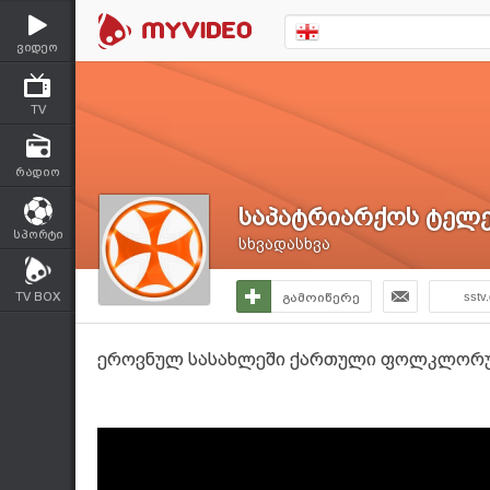
ვიდეო
TV
რადიო
საპატრიარქოს ტელე
სპორტი
სხვადასხვა
TV BOX
გამოიწერე
sstv
ეროვნულ სასახლეში ქართული ფოლკლორულ