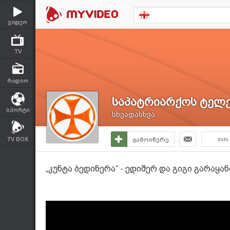
ვიდეო
TV
რადიო
საპატრიარქოს ტელე
სპორტი
სხვადასხვა
TV BOX
გამოიწერე
sstv
„კუნტა ბედინერა“ - ედიშერ და გიგი გარაყა