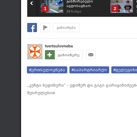
გახშირებული
ავტოსაგზაო
1
2
შემთხვევებისა და
38
ნახვა
პრევენციული
ღონისძიებების
შესახებ
გაზიარება
tvertsulovneba
გამოიწერე
#ერთსულოვნება
#საპარტრიარქო
#ტელევიზ
„კუნტა ბედინერა“ - ედიშერ და გიგი გარაყანიძეე
შესრულებით