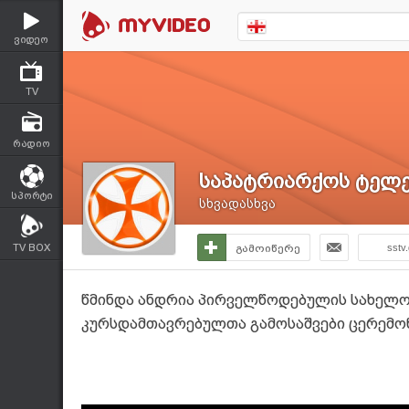
ვიდეო
TV
რადიო
საპატრიარქოს ტელე
სპორტი
სხვადასხვა
TV BOX
გამოიწერე
sstv
წმინდა ანდრია პირველწოდებულის სახელო
კურსდამთავრებულთა გამოსაშვები ცერემო