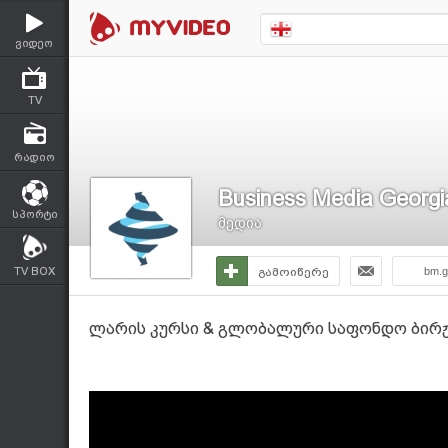
ვიდეო
TV
რადიო
Business Media Georgi
სპორტი
მედია
TV BOX
გამოიწერე
bm.g
ლარის კურსი & გლობალური საფონდო ბირჟებ