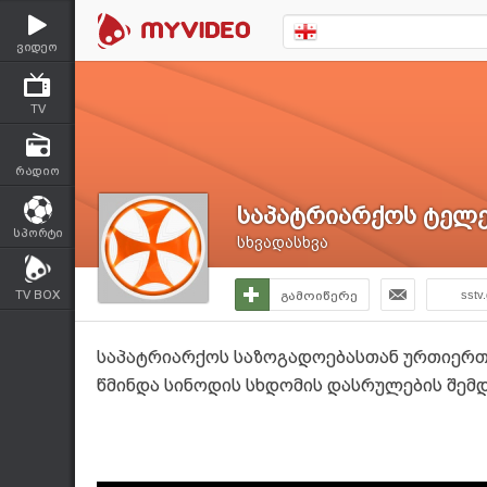
ვიდეო
TV
რადიო
საპატრიარქოს ტელე
სპორტი
სხვადასხვა
TV BOX
გამოიწერე
sstv
საპატრიარქოს საზოგადოებასთან ურთიერთო
წმინდა სინოდის სხდომის დასრულების შემ