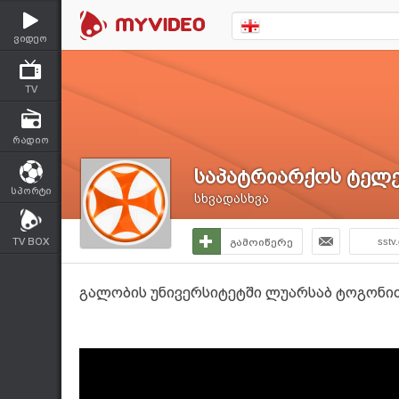
ვიდეო
TV
რადიო
საპატრიარქოს ტელე
სპორტი
სხვადასხვა
TV BOX
გამოიწერე
sstv
გალობის უნივერსიტეტში ლუარსაბ ტოგონიძ