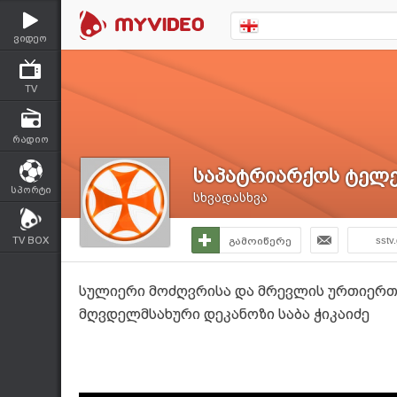
ვიდეო
TV
რადიო
საპატრიარქოს ტელე
სპორტი
სხვადასხვა
TV BOX
გამოიწერე
sstv
სულიერი მოძღვრისა და მრევლის ურთიერთო
მღვდელმსახური დეკანოზი საბა ჭიკაიძე