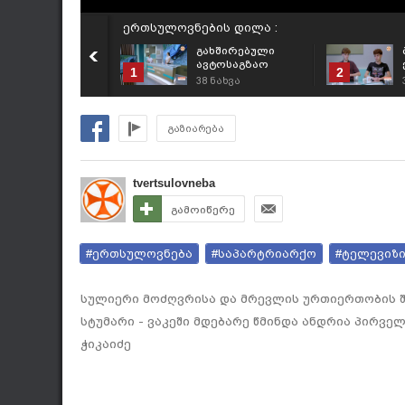
ერთსულოვნების დილა :
გახშირებული
ავტოსაგზაო
1
2
შემთხვევებისა და
38
ნახვა
პრევენციული
ღონისძიებების
შესახებ
გაზიარება
tvertsulovneba
გამოიწერე
#ერთსულოვნება
#საპარტრიარქო
#ტელევიზ
სულიერი მოძღვრისა და მრევლის ურთიერთობის შ
სტუმარი - ვაკეში მდებარე წმინდა ანდრია პირვ
ჭიკაიძე