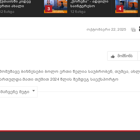
ქუთაისში კიდევ
„ქორენა“ - ადგილი
ერთი ახალი
საინტერესო
3
4
რესტორანი
თავგადასავლების
12
ნახვა
12
ნახვა
„ტიციანის ეზო“
მაძიებელთათვის;
გაიხსნა;
ოქტომბერი 22, 2025
მომწონს
ომუშავე ბიზნესები ბოლო ერთი წელია საუბრობენ, თუმცა, ახლ
ართულდა.მათი თქმით 2024 წლის შემდეგ საექსპორტო
ც სამკერვალო საწარმოებს მუშახელის შემცირება და ხშირ
მაჩვენე მეტი
რამ განაპირობა საერთაშორისო ბაზარზე პოზიციების შესუსტება 
ებს ინდუსტრია ადგილობრივ ბაზარზე?
ელი
თად