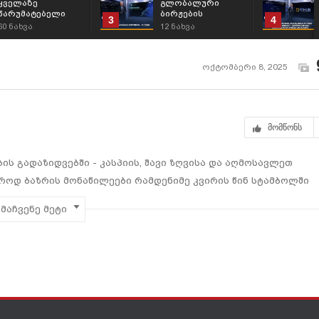
ყველაზე
გლობალური
წარუმატებელი
ბირჟების
3
4
ფეხბურთელები;
მიმოხილვა -
60
ნახვა
12
ნახვა
31/7/2026
ოქტომბერი 8, 2025
მომწონს
ბის გადაზიდვებში - კასპიის, შავი ზღვისა და აღმოსავლეთ
ბროდ ბაზრის მონაწილეები რამდენიმე კვირის წინ სტამბოლში
ბნენ. ფასები, ახალი პროდუქტები, სასოფლო-სამეურნეო
მაჩვენე მეტი
 საკითხები რაზეც კონფერენციის მონაწილეებმა დისკუსიები
თუ არა საქართველოზე გამავალ დერეფანში მეტი ამ სახის
nvestment Group-ის გენერალური დირექტორი