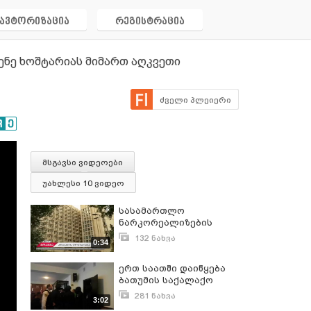
ავტორიზაცია
რეგისტრაცია
ნე ხოშტარიას მიმართ აღკვეთი
ძველი პლეიერი
მსგავსი ვიდეოები
უახლესი 10 ვიდეო
სასამართლო
ნარკორეალიზების
ბრალდებით დაკავებულ
132 ნახვა
0:34
პირთათვის აღკვეთი
აგვისტო 17, 2017
ღონისძიების
ერთ საათში დაიწყება
შეფარდებაზე მსჯელობს
ბათუმის საქალაქო
სასამართლოში გუშინ
281 ნახვა
3:02
დაკავებული 9 პირის
მარტი 19, 2017