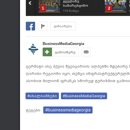
ყველაზე
სამარცხვინო
1
2
წაგებები მსოფლიო
110
ნახვა
ჩემპიონატების
ისტორიაში
გაზიარება
BusinessMediaGeorgia
გამოიწერე
ცერმატი ასე ჰქვია შვეიცარიის ალპებში მდებარე
ღარიბი რეგიონი იყო, თუმცა ინფრასტრუქტურულმა
ასობით მილიონ ფრანკს სწორედ ტურიზმით გამოიმ
#ახალიამბები
#BusinessMediaGeorgia
#businessmediageorgia
ტეგები :