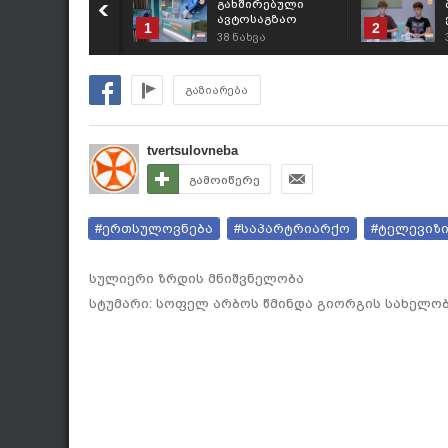
გახშირებული
ავტოსაგზაო
1
2
შემთხვევებისა და
38
ნახვა
პრევენციული
ღონისძიებების
შესახებ
გაზიარება
tvertsulovneba
გამოიწერე
#ერთსულოვნება
#საპარტრიარქო
#ტელევიზ
სულიერი ზრდის მნიშვნელობა
სტუმარი: სოფელ არბოს წმინდა გიორგის სახელობ