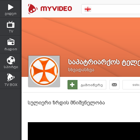
ვიდეო
TV
რადიო
საპატრიარქოს ტელე
სპორტი
სხვადასხვა
TV BOX
გამოიწერე
sstv
სულიერი ზრდის მნიშვნელობა