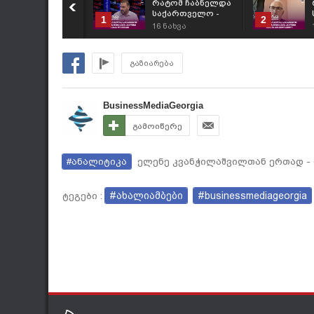
რატომ ჩაბნელდა
საქართველო -
1
2
სემეკი-ს მიგნებების
16
ნახვა
ანალიზი / მერაბ
ლომინაძე
გაზიარება
BusinessMediaGeorgia
გამოიწერე
#ანალიტიკა
ელენე კვანჭილაშვილთან ერთად - 
#ახალიამბები
#businessmediageorgia
ტეგები :