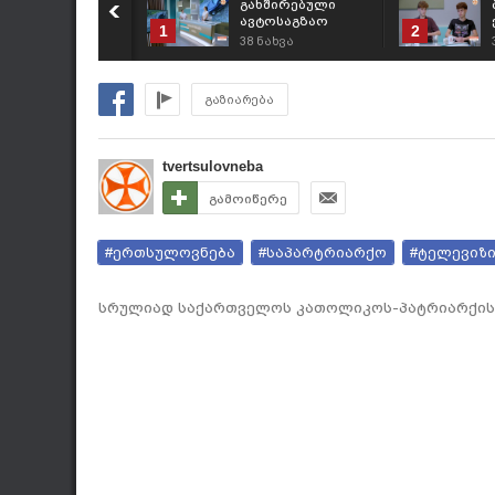
გახშირებული
ავტოსაგზაო
1
2
შემთხვევებისა და
38
ნახვა
პრევენციული
ღონისძიებების
შესახებ
გაზიარება
tvertsulovneba
გამოიწერე
#ერთსულოვნება
#საპარტრიარქო
#ტელევიზ
სრულიად საქართველოს კათოლიკოს-პატრიარქის