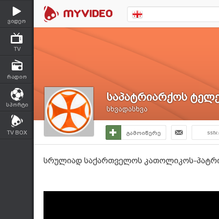
ვიდეო
TV
რადიო
საპატრიარქოს ტელე
სპორტი
სხვადასხვა
TV BOX
გამოიწერე
sstv
სრულიად საქართველოს კათოლიკოს-პატრი