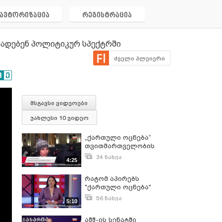
ავტორიზაცია
რეგისტრაცია
ხადებენ პოლიტიკურ სპექტრში
ძველი პლეიერი
მსგავსი ვიდეოები
უახლესი 10 ვიდეო
„ქართული ოცნება“
თვითმართველობის
არჩევნებისთვის
34 ნახვა
4:25
ემზადება - რას
თებერვალი 24, 2025
აცხადებენ დეპუტატები
რატომ აპირებს
"ქართული ოცნება"
ნარკოპოლიტიკის
56 ნახვა
5:10
გამკაცრებას - რას
მარტი 11, 2025
აცხადებენ პოლიტიკურ
აშშ-ის სენატში
სპექტრში