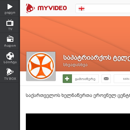
ვიდეო
TV
რადიო
საპატრიარქოს ტელე
სპორტი
სხვადასხვა
TV BOX
გამოიწერე
sstv
საქართველოს ხელნაწერთა ეროვნულ ცენტრ