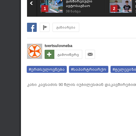
გახშირებული
ავტოსაგზაო
1
2
შემთხვევებისა და
38
ნახვა
პრევენციული
ღონისძიებების
შესახებ
გაზიარება
tvertsulovneba
გამოიწერე
#ერთსულოვნება
#საპარტრიარქო
#ტელევიზ
კახი კავსაძის 90 წლის იუბილესთან დაკავშირები