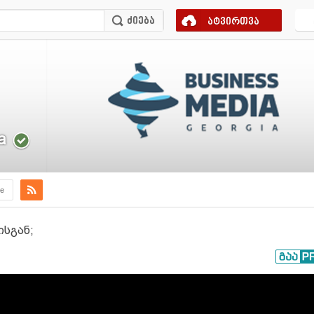
ატვირთვა
a
e
ისგან;