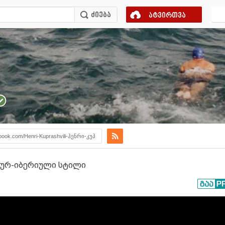
ატვირთვა
book.com/Henri-Kuprashvili-ჰენრი-კუპ
ხურ-იბერიული სტილი