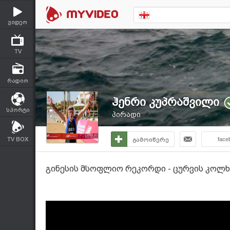
ვიდეო
TV
რადიო
ჰენრი კუპრაშვილი
სპორტი
პირადი
TV BOX
გამოიწერე
face
გინესის მსოფლიო რეკორდი - ცურვის კოლ