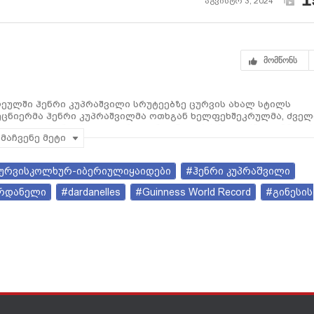
აგვისტო 3, 2024
მომწონს
ეულში ჰენრი კუპრაშვილი სრუტეებზე ცურვის ახალ სტილს
მეცნიერმა ჰენრი კუპრაშვილმა ოთხგან ხელფეხშეკრულმა, ძველ
ული კოლხურით" გადაცურა დარდანელის სრუტე -12 (თორმეტი)
მაჩვენე მეტი
დან (ევროპული მხარე) სოფელ ქეფეზამდე ჩანაქკალეს (Çanakka
და დაამთავრა 19.45 საათზე, ადგილობრივი დროით.
ურვისკოლხურ-იბერიულიყაიდები
#ჰენრი კუპრაშვილი
რდანელი
#dardanelles
#Guinness World Record
#გინესის