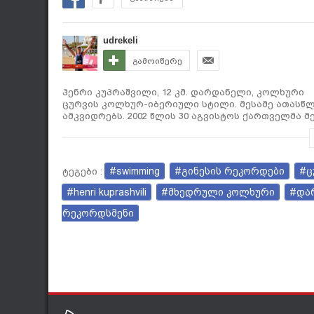
udrekeli
გამოიწერე
ჰენრი კუპრაშვილი, 12 კმ. დარდანელი, კოლხური
ცურვის კოლხურ-იბერიული სტილი. მესამე ათასწლ
ამკვიდრებს. 2002 წლის 30 აგვისტოს ქართველმა 
ქართული სამხედრო-საწვრთნელი სტილით, "მხედრ
კილომეტრი 3 საათსა და 15 წუთში, პორტ ეჯიაბათი
მახლობლად (აზიური მხარე), დაწყო 16.30 საათზე 
#swimming
#გინესის რეკორდები
#ც
ტეგები :
#henri kuprashvili
#მხედრული კოლხური
#და
რეკორდსმენი