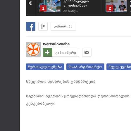
გახშირებული
ავტოსაგზაო
1
2
შემთხვევებისა და
38
ნახვა
პრევენციული
ღონისძიებების
შესახებ
გაზიარება
tvertsulovneba
გამოიწერე
#ერთსულოვნება
#საპარტრიარქო
#ტელევიზ
საკვირაო სახარების განმარტება
სტუმარი: ივერიის ყოვლადწმინდა ღვთისმშობლის 
კენკებაშვილი