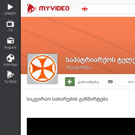
ვიდეო
TV
რადიო
საპატრიარქოს ტელე
სპორტი
სხვადასხვა
TV BOX
გამოიწერე
sstv
საკვირაო სახარების განმარტება