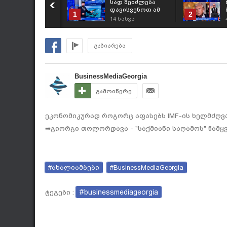
სად შეიძლება
დავისვენოთ ამ
1
2
ზაფხულს? -
14
ნახვა
რეიტინგი
გაზიარება
BusinessMediaGeorgia
გამოიწერე
ეკონომიკურად როგორც აფასებს IMF-ის ხელმძღვა
➡გიორგი თოლორდავა - "საქმიანი საღამოს" წამყვ
#ახალიამბები
#BusinessMediaGeorgia
#businessmediageorgia
ტეგები :