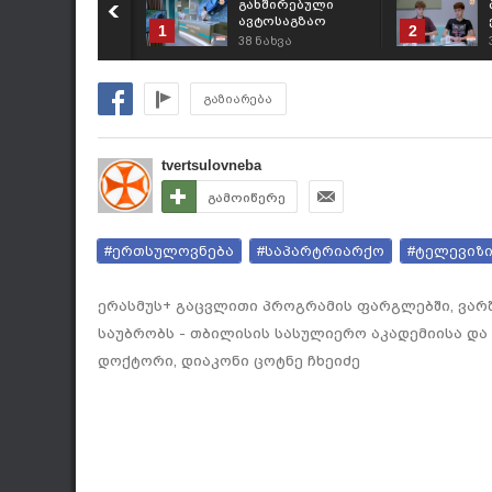
გახშირებული
ავტოსაგზაო
1
2
შემთხვევებისა და
38
ნახვა
პრევენციული
ღონისძიებების
შესახებ
გაზიარება
tvertsulovneba
გამოიწერე
#ერთსულოვნება
#საპარტრიარქო
#ტელევიზ
ერასმუს+ გაცვლითი პროგრამის ფარგლებში, ვარშ
საუბრობს - თბილისის სასულიერო აკადემიისა დ
დოქტორი, დიაკონი ცოტნე ჩხეიძე