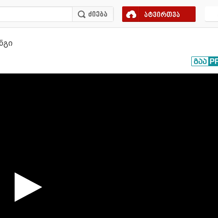
ატვირთვა
ნგი