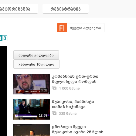
ავტორიზაცია
რეგისტრაცია
ძველი პლეიერი
მსგავსი ვიდეოები
უახლესი 10 ვიდეო
კომპანიის ერთ-ერთი
მფლობელი რომლის
წილების გამო
1 008 ნახვა
3:09
დაწყებულ დავას, ვაკეში
ივნისი 5, 2020
სისხლინი გარჩევა
მუსიკოსი, პიანისტი
მოყვა ცნობილი
თამაზ სიჭინავა
მუსიკოსი დათო
ქალების ნარატივში
ევგენიძეა ➡ მუსიკოსმა
335 ნახვა
12:39
პირველი ინტერვიუ ტვ
თებერვალი 23, 2018
პირველს მისცა
ცნობილი შვედი
მუსიკოსი ავიჩი 28 წლის