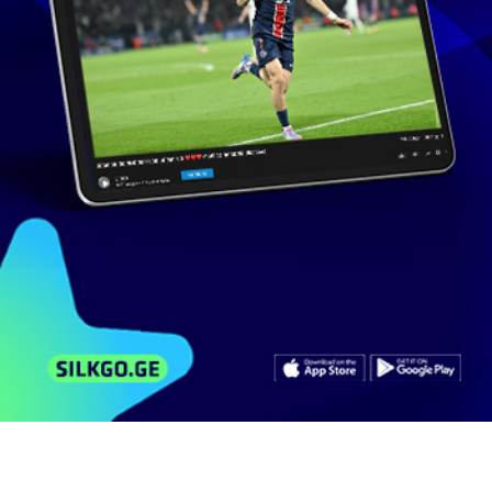
პალიტრანიუსი
გამოიწერე
მსგავსი ვიდეოები
არხის ვიდეოები
კომენტარები
სახელმწიფო მინისტრმა გორში
საინფორმაციო შეხვედრა...
70
ნახვა
სექტემბერი 15, 2022
Tv-Radio.Trialeti
1:21
ნატოს დღეების ფარგლებში საგარეო
საქმეთა მინისტრმა...
343
ნახვა
აპრილი 19, 2018
EXCLUSIVETV
4:12
თურქეთში შეკრების ფარგლებში ქუთაისის
საფეხბურთო...
344
ნახვა
თებერვალი 17, 2018
EXCLUSIVETV
1:09
საქართველოს ეკონომიკის მინისტრმა
თურქეთში,...
80
ნახვა
თებერვალი 18, 2017
Publicge