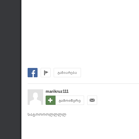
გაზიარება
marikruz111
გამოიწერე
საგოოოოლლლლ