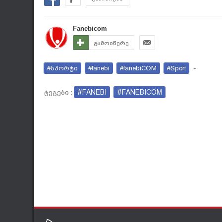
Fanebicom
გამოიწერე
#სპორტი
#fanebi
#fanebiCOM
#Sport
-
#FANEBI
#FANEBICOM
ტეგები :