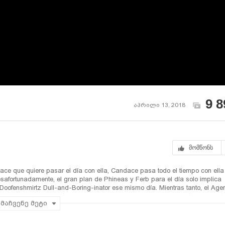
9 8
აპრილი 13, 2018
მომწონს
e que quiere pasar el día con ella, Candace pasa todo el tiempo con ella
safortunadamente, el gran plan de Phineas y Ferb para el día solo implica
 Doofenshmirtz Dull-and-Boring-inator ese mismo día. Mientras tanto, el Age
o aburrido y ahora destruido en un inador dinámico para reparar Phineas y F
მაჩვენე მეტი
ir que preferiría tener un hijo para hacer su mala voluntad, se siente terri
tor". Mientras tanto, Norm comparte sus sentimientos de querer ser un chico d