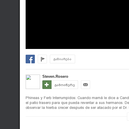
გაზიარება
Steven.Rosero
გამოიწერე
Phineas y Ferb Interrumpidos: Cuando mamá le dice a Candac
el patio trasero para que pueda reventar a sus hermanos. De
observar la hierba crecer después de ser atacado por el Dr.
P se asocia con el Dr. Doofenshmirtz para reparar el incaut
Un Chico de Verdad: Cuando Heinz cree que Vanessa lo oye dec
así que tiene la intención de matarla con el "Olvídalo-In-Ina