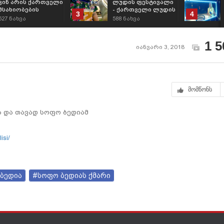
ვინ არის ქართველი
ლუდის ფესტივალი
მსახიობების
- ქართველი ლუდის
3
4
რჩეული დიზაინერი
მოყარულთა
527
ნახვა
588
ნახვა
- ნინო
სამოთხე
გოგობერიძის
ძლიერი
1 5
ქალბატონები
იანვარი 3, 2018
მომწონს
ა და თავად სოფო ბედიამ
isi/
ბედია
#სოფო ბედიას ქმარი