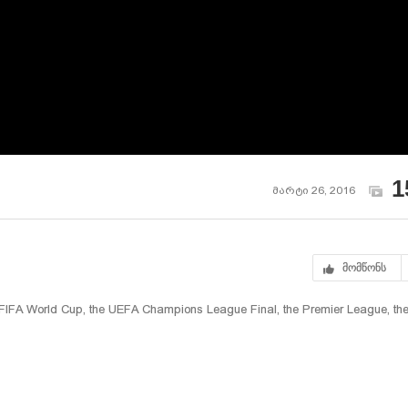
1
მარტი 26, 2016
მომწონს
e FIFA World Cup, the UEFA Champions League Final, the Premier League, th