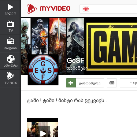
ვიდეო
TV
რადიო
GeSF
სპორტი
თამაშები
TV BOX
გამოიწერე
E-Sp
ტაში ! ტაში ! მასტი რას ცეკვავს .