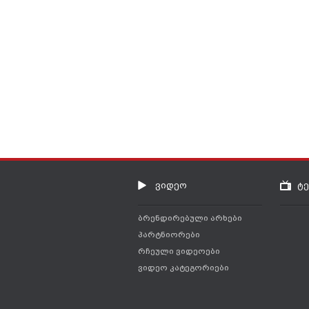
ვიდეო
ტ
ბრენდირებული არხები
პარტნიორები
რჩეული ვიდეოები
ვიდეო კატეგორიები