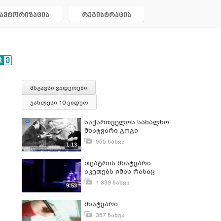
ავტორიზაცია
რეგისტრაცია
მსგავსი ვიდეოები
უახლესი 10 ვიდეო
საქართველოს სახალხო
მხატვარი გოგი
ოჩიაური გარდაიცვალა.
955 ნახვა
1:13
ცნობილი საზოგადო
ოქტომბერი 18, 2017
მოღვაწე, მოქანდაკე და
თეატრის მხატვარი
მხატვარი 90 წლის იყო
აკეთებს იმას რასაც
ვხედავთ სცენაზე,
1 339 ნახვა
9:53
გარდა მსახიობებისა -
სექტემბერი 13, 2017
თეატრის მხატვარი
მხატვარი
ნინო ჩიტაიშვილი -
თბილისის დრო.
357 ნახვა