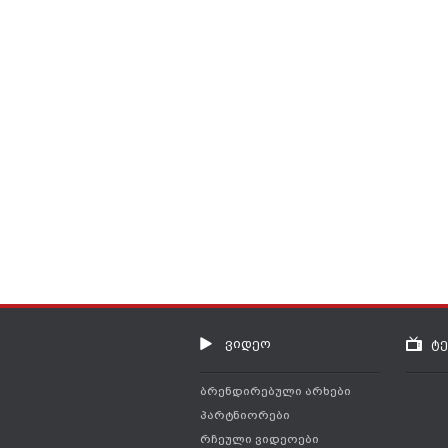
ვიდეო
ტ
ბრენდირებული არხები
პარტნიორები
რჩეული ვიდეოები