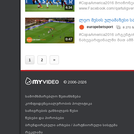
#CopaAmerica2016 მოიწონე
4:34
www.Facebook.com/qartuligver
ლეო მესის ულამაზესი ს
europebetsport
8 270 ნ
#CopaAmerica2016 არგენტ
0:47
ნახევარფინალში მათ აშშ-ი
ნაკრების კაპიტანმა ლიო
არგენტინელმა სუპერვარ
გაიტანა, რომლითაც გაბრ
1
2
>
რეკორდი მოხსნა. კოპას 
ჩილეს ნაკრებებს შორის 
© 2006-2026
სამომხმარებლო შეთანხმება
კონფიდენციალურობის პოლიტიკა
საჩივრების განხილვის წესი
წესები და პირობები
ბრენდირებული არხები
/
პარტნიორული სისტემა
რეკლამა