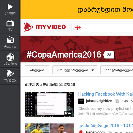
დაბრუნდით მო
ვიდეო
TV
რადიო
#CopaAmerica2016
28
სპორტი
ახლები
პოპულარულები
ხანგრძლივებ
TV BOX
ბოლოს დამატებულები
Hacking Facebook With Kal
jabatavdgiridze
1 451 ნ
Check out my new playlist on h
6:47
list=PLLlfLsiwtQamrGAQGVdwl
#თურქეთისმოვლენები #Co
კოპა ამერიკა 2016 - 10
Fanebicom
18 262 ნახვ