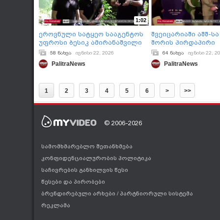
1:02
ეროვნული სატყეო სააგენტოს
შვეიცარიაში აშშ-სა
უფროსი ბესიკ ამირანაშვილი
შორის პირდაპირი
გურიის რეგიონში ტყის
მოლაპარაკებების
58 ნახვა
ივნისი 22, 2026
64 ნახვა
ივნისი 22, 2
აღდგენის მასშტაბურ პროექტს
რაუნდი გაიმართა
PalitraNews
PalitraNews
ადგილზე გაეცნო
1
2
3
4
5
6
>
>>
© 2006-2026
სამომხმარებლო შეთანხმება
კონფიდენციალურობის პოლიტიკა
საჩივრების განხილვის წესი
წესები და პირობები
ბრენდირებული არხები
/
პარტნიორული სისტემა
რეკლამა