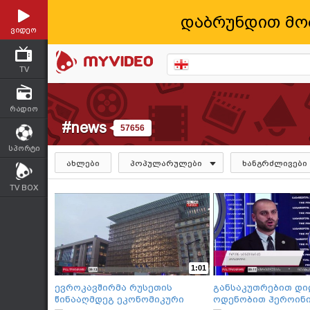
დაბრუნდით მო
ვიდეო
TV
რადიო
#news
57656
სპორტი
ახლები
პოპულარულები
ხანგრძლივები
TV BOX
1:01
ევროკავშირმა რუსეთის
განსაკუთრებით დი
წინააღმდეგ ეკონომიკური
ოდენობით ჰეროინი