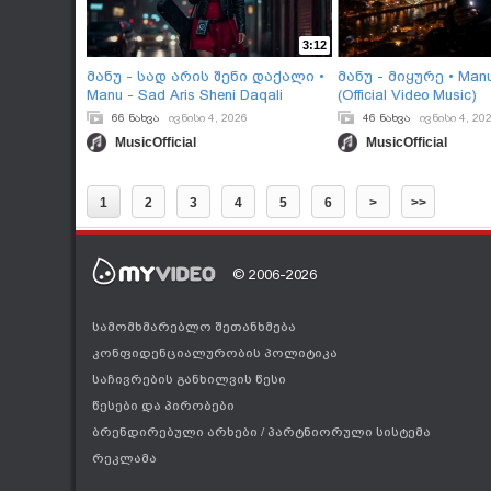
3:12
მანუ - სად არის შენი დაქალი •
მანუ - მიყურე • Manu
Manu - Sad Aris Sheni Daqali
(Official Video Music)
(Official Video Music)
66 ნახვა
ივნისი 4, 2026
46 ნახვა
ივნისი 4, 20
MusicOfficial
MusicOfficial
1
2
3
4
5
6
>
>>
© 2006-2026
სამომხმარებლო შეთანხმება
კონფიდენციალურობის პოლიტიკა
საჩივრების განხილვის წესი
წესები და პირობები
ბრენდირებული არხები
/
პარტნიორული სისტემა
რეკლამა