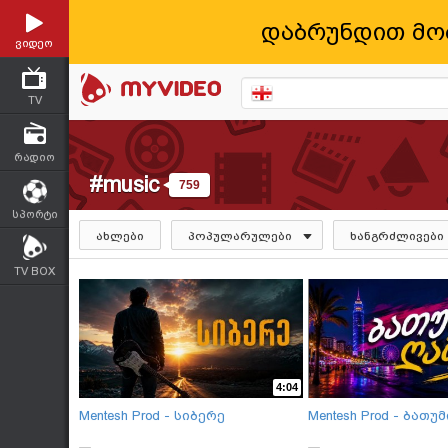
დაბრუნდით მო
ვიდეო
TV
რადიო
#music
759
სპორტი
ახლები
პოპულარულები
ხანგრძლივები
TV BOX
4:04
Mentesh Prod - სიბერე
Mentesh Prod - ბათუ