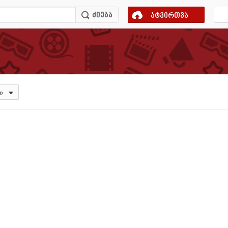
ატვირთვა
ი