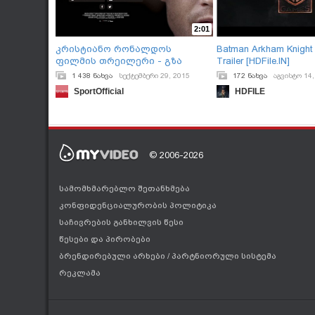
2:01
კრისტიანო რონალდოს
Batman Arkham Knight -
ფილმის თრეილერი - გზა
Trailer [HDFile.IN]
სიღარიბიდან დიდებამდე
1 438 ნახვა
სექტემბერი 29, 2015
172 ნახვა
აგვისტო 14,
SportOfficial
HDFILE
© 2006-2026
სამომხმარებლო შეთანხმება
კონფიდენციალურობის პოლიტიკა
საჩივრების განხილვის წესი
წესები და პირობები
ბრენდირებული არხები
/
პარტნიორული სისტემა
რეკლამა