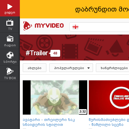
დაბრუნდით მო
ვიდეო
TV
რადიო
#Trailer
48
სპორტი
ახლები
პოპულარულები
ხანგრძლივები
TV BOX
2:32
ავატარი - თრეილერი ზაკ
შურისმაძიებლები 
სნაიდერის სტილით
- წაშლილი სცენა