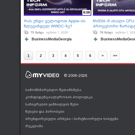
8:08
რას უნდა ველოდოთ Apple-ის
NVIDIA-მ ახალი CPU
წლევანდელ WWDC-ზე?
პროცესორი წარად
70 ნახვა
ივნისი 1, 2026
78 ნახვა
ივნისი 1, 20
BusinessMediaGeorgia
BusinessMediaGeor
1
2
3
4
5
6
>
>>
© 2006-2026
სამომხმარებლო შეთანხმება
კონფიდენციალურობის პოლიტიკა
საჩივრების განხილვის წესი
წესები და პირობები
ბრენდირებული არხები
/
პარტნიორული სისტემა
რეკლამა